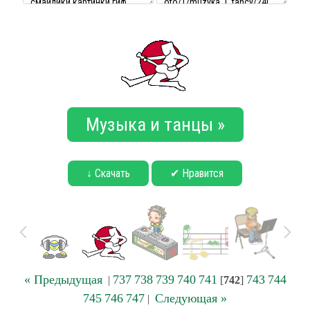
Музыка и танцы »
↓ Скачать
✔ Нравится
« Предыдущая
737
738
739
740
741
743
744
|
[
742
]
745
746
747
Следующая »
|