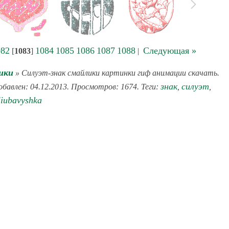
082
1084
1085
1086
1087
1088
Следующая »
[
1083
]
|
шки
» Силуэт-знак смайлики картинки гиф анимации скачать.
знак
силуэт
обавлен: 04.12.2013. Просмотров: 1674. Теги:
,
,
liubavyshka