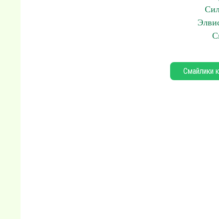
Сил
Элвис
С
Смайлики к