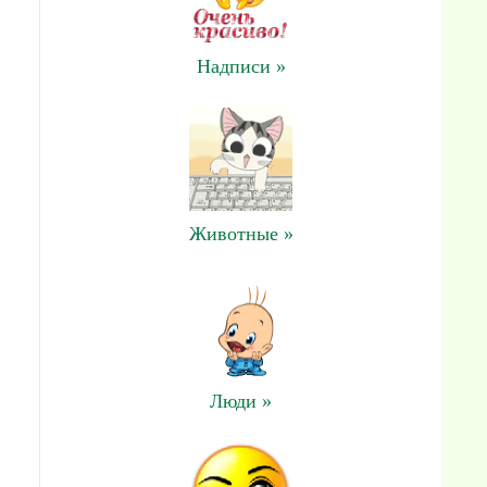
Надписи »
Животные »
Люди »