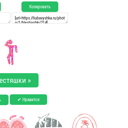
Копировать
естяшки »
✔ Нравится
ь