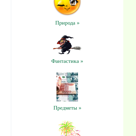
Природа »
Фантастика »
Предметы »