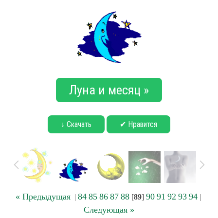
Луна и месяц »
↓ Скачать
✔ Нравится
« Предыдущая
84
85
86
87
88
90
91
92
93
94
|
[
89
]
|
Следующая »