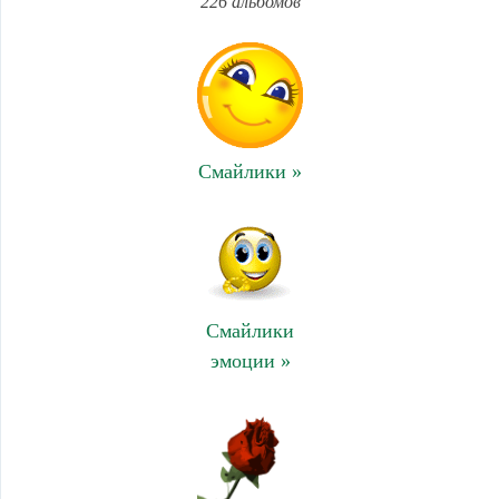
226 альбомов
Смайлики »
Смайлики
эмоции »