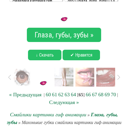
Глаза, губы, зубы »
↓ Скачать
✔ Нравится
« Предыдущая
60
61
62
63
64
66
67
68
69
70
|
[
65
]
|
Следующая »
Смайлики картинки гиф анимации
Глаза, губы,
»
зубы
» Махонькие губки смайлики картинки гиф анимации