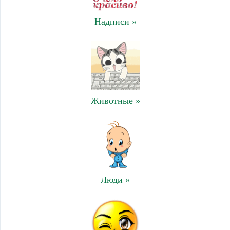
Надписи »
Животные »
Люди »