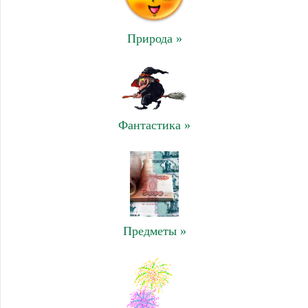
Природа »
Фантастика »
Предметы »