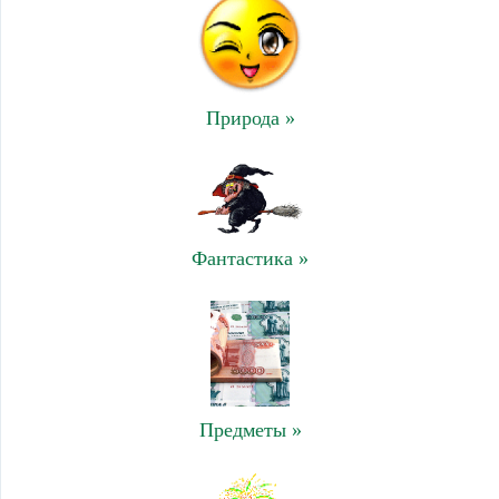
Природа »
Фантастика »
Предметы »