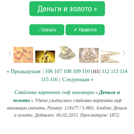
Деньги и золото »
↓ Скачать
✔ Нравится
« Предыдущая
106
107
108
109
110
112
113
114
|
[
111
]
115
116
Следующая »
|
Смайлики картинки гиф анимации
Деньги и
»
золото
» Удача улыбнулась смайлики картинки гиф
анимации скачать. Размер: 124x77 / 5.4Kb. Альбом: Деньги
и золото. Добавлен: 06.02.2015. Просмотров: 1872.