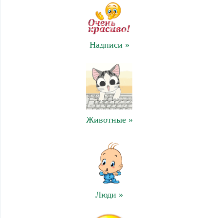
Надписи »
Животные »
Люди »