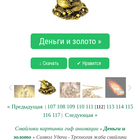
Деньги и золото »
↓ Скачать
✔ Нравится
« Предыдущая
107
108
109
110
111
113
114
115
|
[
112
]
116
117
Следующая »
|
Смайлики картинки гиф анимации
Деньги и
»
золото
» Символ Удачи - Трехногая жаба смайлики