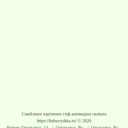
Смайлики картинки гиф анимации скачать
https://liubavyshka.ru/ © 2026
Новое:
Открытки. 13...
|
Открытки. Вс...
|
Открытки. Вс...