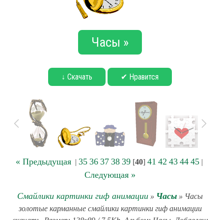
Часы »
↓ Скачать
✔ Нравится
« Предыдущая
35
36
37
38
39
41
42
43
44
45
|
[
40
]
|
Следующая »
Смайлики картинки гиф анимации
Часы
»
» Часы
золотые карманные смайлики картинки гиф анимации