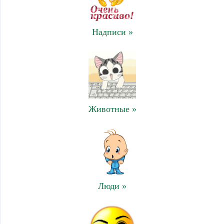
Надписи »
Животные »
Люди »