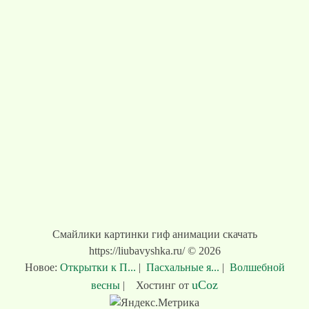
Смайлики картинки гиф анимации скачать
https://liubavyshka.ru/ © 2026
Новое:
Открытки к П...
|
Пасхальные я...
|
Волшебной
uCoz
весны
|
Хостинг от