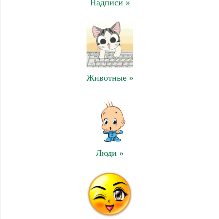
Надписи »
Животные »
Люди »