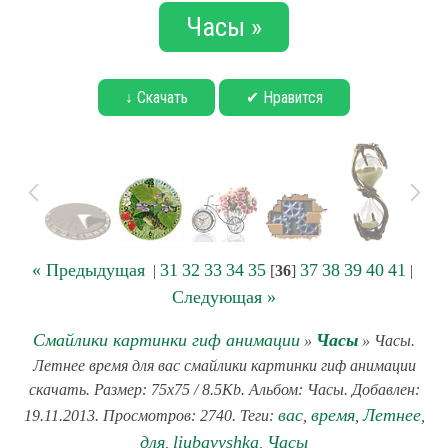
Часы »
↓ Скачать
✔ Нравится
« Предыдущая
31
32
33
34
35
37
38
39
40
41
|
[
36
]
|
Следующая »
Смайлики картинки гиф анимации
Часы
»
» Часы.
Летнее время для вас смайлики картинки гиф анимации
скачать. Размер: 75x75 / 8.5Kb. Альбом: Часы. Добавлен:
вас
время
Летнее
19.11.2013. Просмотров: 2740. Теги:
,
,
,
для
liubavyshka
Часы
,
,