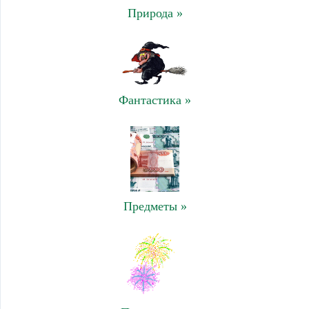
Природа »
Фантастика »
Предметы »