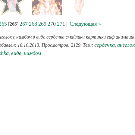
265
267
268
269
270
271
Следующая »
[
266
]
|
гелок с нимбом в виде сердечка смайлики картинки гиф анимаци
сердечка
ангелок
обавлен: 18.10.2013. Просмотров: 2129. Теги:
,
shka
виде
нимбом
,
,