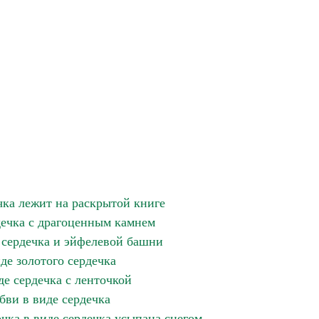
чка лежит на раскрытой книге
дечка с драгоценным камнем
 сердечка и эйфелевой башни
де золотого сердечка
де сердечка с ленточкой
бви в виде сердечка
чка в виде сердечка усыпана снегом