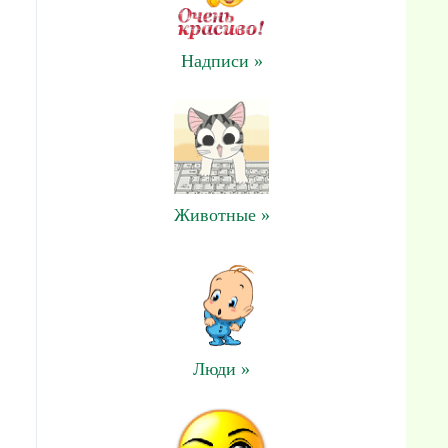
Надписи »
Животные »
Люди »