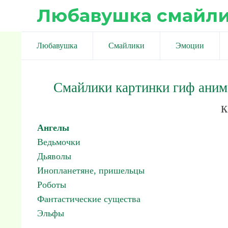
Любавушка смайл
Любавушка
Смайлики
Эмоции
Смайлики картинки гиф ани
к
Ангелы
Ведьмочки
Дьяволы
Инопланетяне, пришельцы
Роботы
Фантастические существа
Эльфы