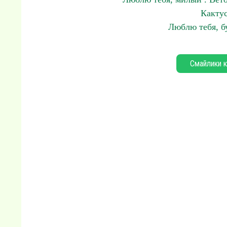
Кактус
Люблю тебя, бу
Смайлики к