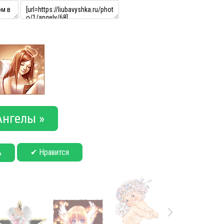
Ангелы »
✔ Нравится
ь