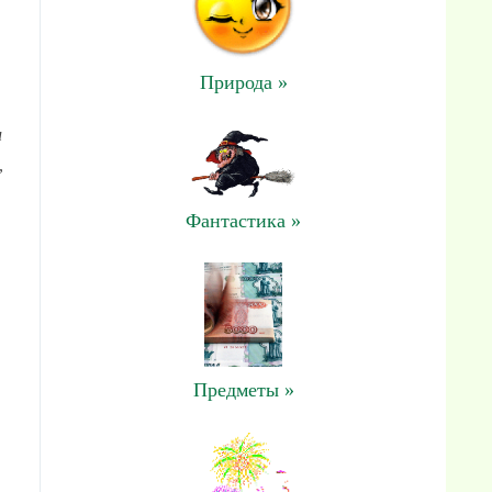
Природа »
и
,
Фантастика »
Предметы »