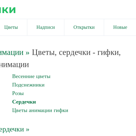
ики
Цветы
Надписи
Открытки
Новые
имации
»
Цветы, сердечки - гифки,
нимации
Весенние цветы
Подснежники
Розы
Сердечки
Цветы анимации гифки
ердечки »