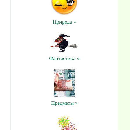
Природа »
Фантастика »
Предметы »