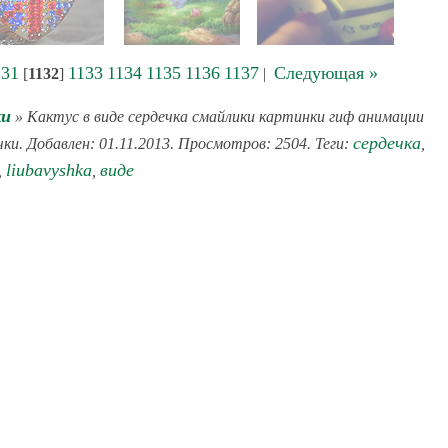
131
1133
1134
1135
1136
1137
Следующая »
[
1132
]
|
ки
» Кактус в виде сердечка смайлики картинки гиф анимации
сердечка
чки. Добавлен: 01.11.2013. Просмотров: 2504. Теги:
,
liubavyshka
виде
,
,