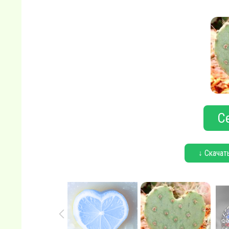
С
↓ Скачат