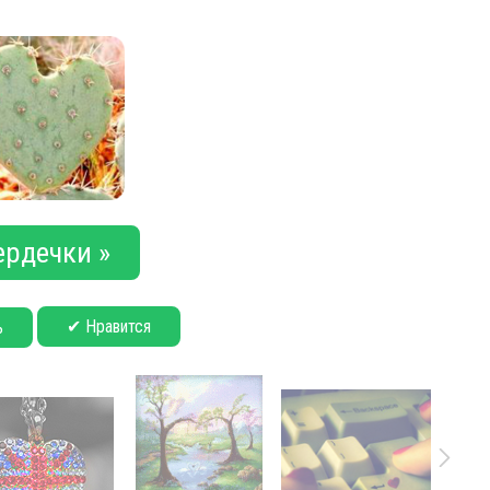
ердечки »
✔ Нравится
ь