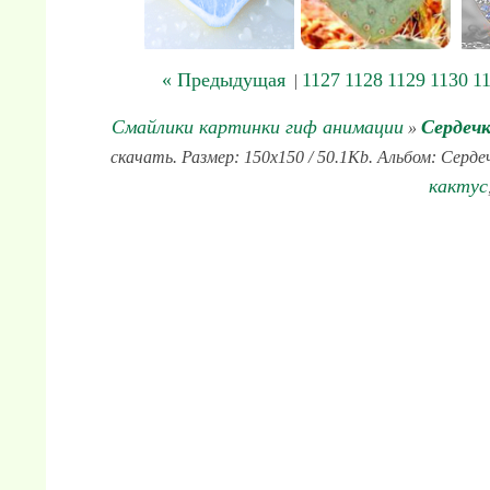
« Предыдущая
1127
1128
1129
1130
1
|
Смайлики картинки гиф анимации
Сердеч
»
скачать. Размер: 150x150 / 50.1Kb. Альбом: Серде
кактус