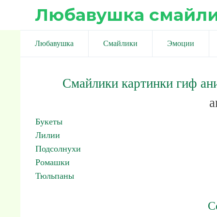
Любавушка смайл
Любавушка
Смайлики
Эмоции
Смайлики картинки гиф ан
а
Букеты
Лилии
Подсолнухи
Ромашки
Тюльпаны
С