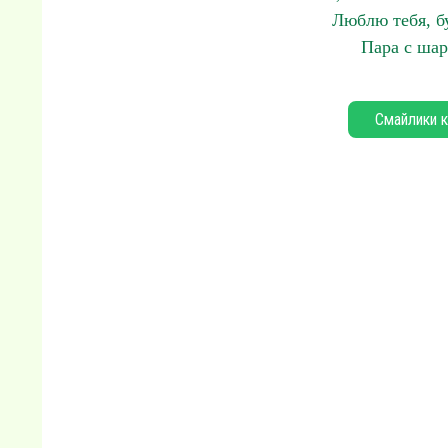
Люблю тебя, бу
Пара с шар
Смайлики к