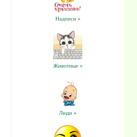
Надписи »
Животные »
Люди »