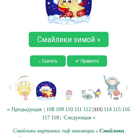
Смайлики зимой »
↓ Скачать
✔ Нравится
« Предыдущая
108
109
110
111
112
114
115
116
|
[
113
]
117
118
Следующая »
|
Смайлики картинки гиф анимации
Смайлики
»