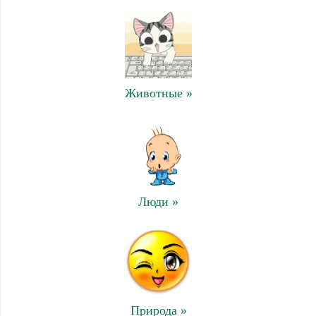
Животные »
Люди »
Природа »