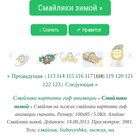
Смайлики зимой »
↓ Скачать
✔ Нравится
« Предыдущая
113
114
115
116
117
119
120
121
|
[
118
]
122
123
Следующая »
|
Смайлики картинки гиф анимации
Смайлики
»
зимой
» Смайлик на лыжах смайлики картинки гиф
анимации скачать. Размер: 100x85 / 5.0Kb. Альбом:
Смайлики зимой. Добавлен: 14.08.2013. Просмотров: 3981.
смайлик
liubavyshka
лыжах
на
Теги:
,
,
,