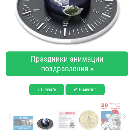
Праздники анимации
поздравления »
↓ Скачать
✔ Нравится