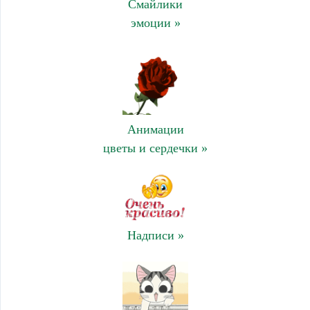
Смайлики
эмоции »
Анимации
цветы и сердечки »
Надписи »