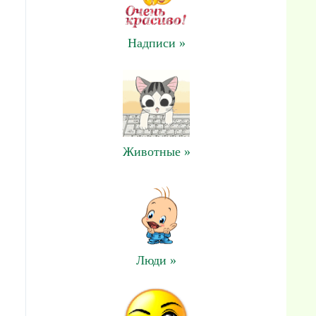
Надписи »
Животные »
Люди »