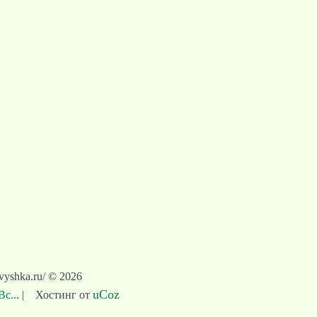
vyshka.ru/ © 2026
uCoz
Вс...
|
Хостинг от