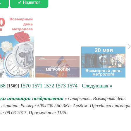
✔ Нравится
ь
568
1570
1571
1572
1573
1574
Следующая »
[
1569
]
|
ки анимации поздравления
» Открытки. Всемирный день
скачать. Размер: 500x700 / 60.3Kb. Альбом: Праздники анимаци
н: 08.03.2017. Просмотров: 1136.