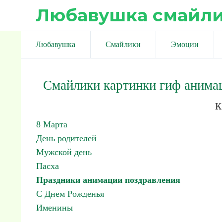
Любавушка смайл
Любавушка
Смайлики
Эмоции
Смайлики картинки гиф анима
к
8 Марта
День родителей
Мужской день
Пасха
Праздники анимации поздравления
С Днем Рожденья
Именины