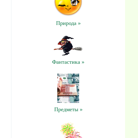
Природа »
Фантастика »
Предметы »