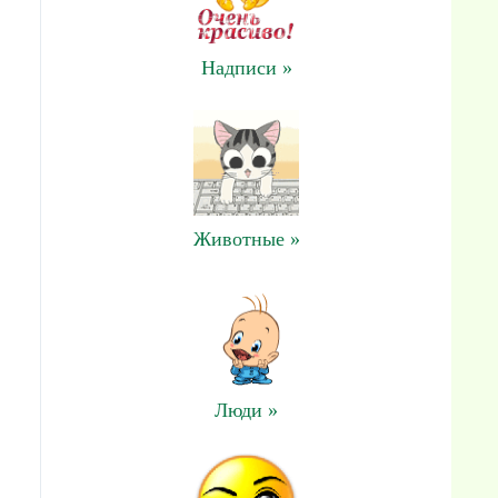
Надписи »
Животные »
Люди »