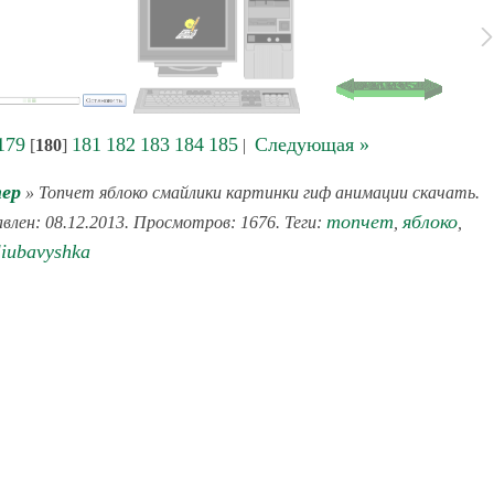
179
181
182
183
184
185
Следующая »
[
180
]
|
ер
» Топчет яблоко смайлики картинки гиф анимации скачать.
топчет
яблоко
влен: 08.12.2013. Просмотров: 1676. Теги:
,
,
liubavyshka