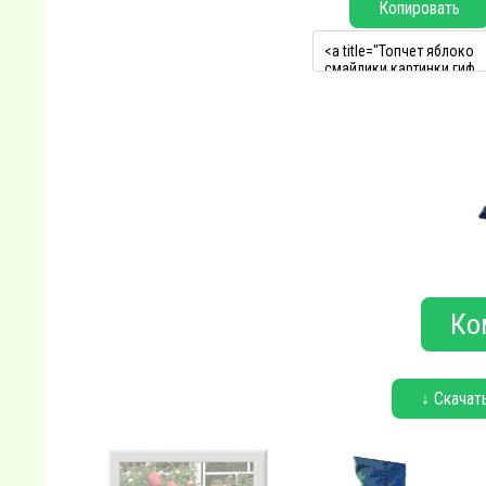
Копировать
Ко
↓ Скачат