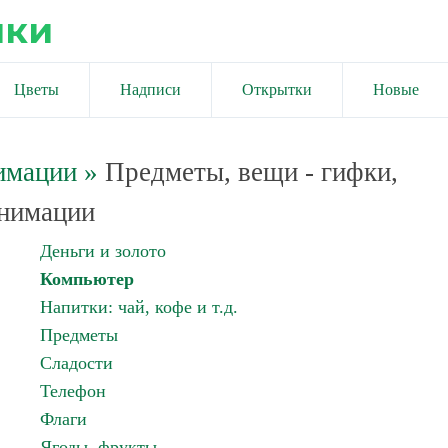
ики
Цветы
Надписи
Открытки
Новые
имации
»
Предметы, вещи - гифки,
нимации
Деньги и золото
Компьютер
Напитки: чай, кофе и т.д.
Предметы
Сладости
Телефон
Флаги
Ягоды, фрукты