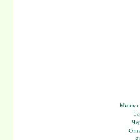
Мышка н
Гл
Чер
Отпи
Я