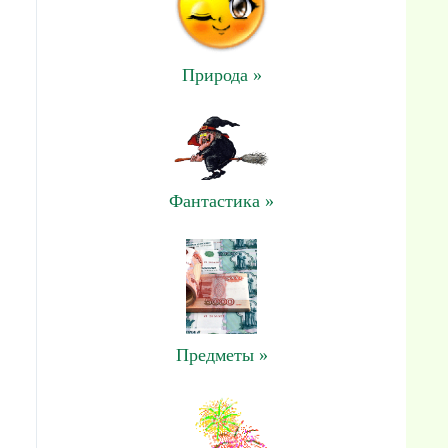
Природа »
Фантастика »
Предметы »