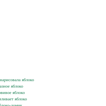
арисовала яблоко
азное яблоко
вивое яблоко
ливает яблоко
блоко-домик