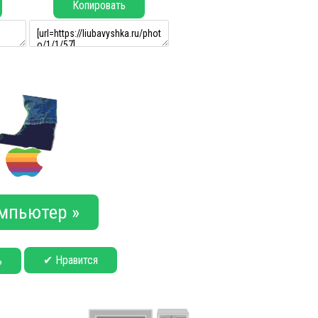
Копировать
мпьютер »
✔ Нравится
ь