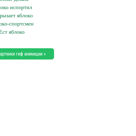
око испортил
рызает яблоко
око-спортсмен
Ест яблоко
артинки гиф анимации »