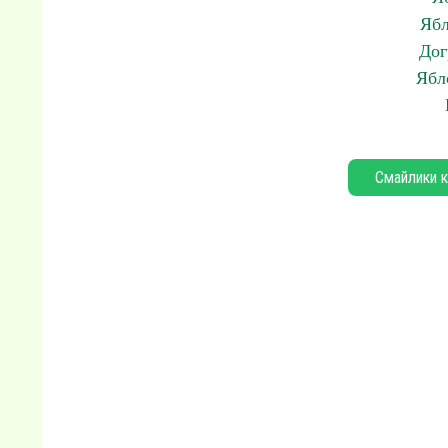
Ябл
Дог
Ябл
Смайлики к