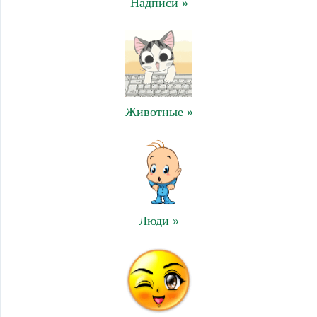
Надписи »
Животные »
Люди »