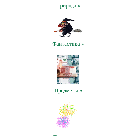
Природа »
Фантастика »
Предметы »