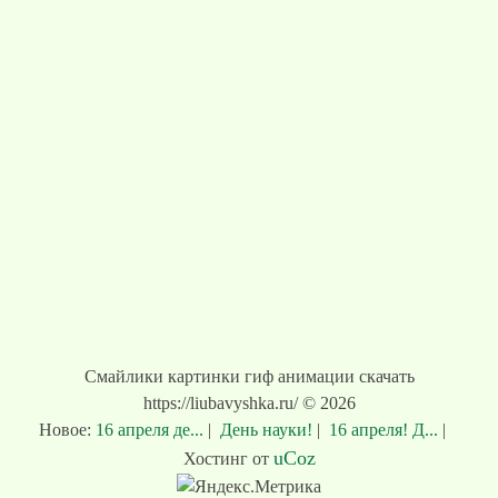
Смайлики картинки гиф анимации скачать
https://liubavyshka.ru/ © 2026
Новое:
16 апреля де...
|
День науки!
|
16 апреля! Д...
|
uCoz
Хостинг от