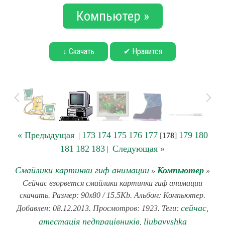
Компьютер »
↓ Скачать
✔ Нравится
« Предыдущая
173
174
175
176
177
179
180
|
[
178
]
181
182
183
Следующая »
|
Смайлики картинки гиф анимации
Компьютер
»
»
Сейчас взорвется смайлики картинки гиф анимации
скачать. Размер: 90x80 / 15.5Kb. Альбом: Компьютер.
сейчас
Добавлен: 08.12.2013. Просмотров: 1923. Теги:
,
атестація педпрацівників
liubavyshka
,