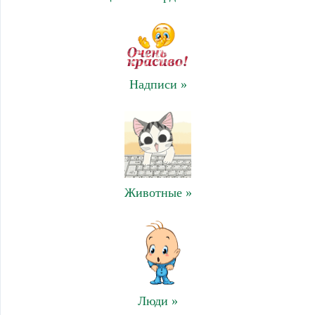
Надписи »
Животные »
Люди »