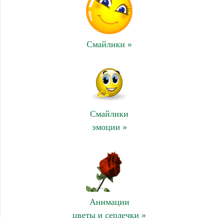
Смайлики »
Смайлики
эмоции »
Анимации
цветы и сердечки »