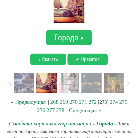
Города »
↓ Скачать
✔ Нравится
« Предыдущая
268
269
270
271
272
274
275
|
[
273
]
276
277
278
Следующая »
|
Смайлики картинки гиф анимации
Города
»
» Такси
едет по городу смайлики картинки гиф анимации скачать.