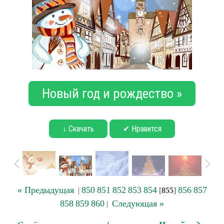
Новый год и рождество »
↓ Скачать
✔ Нравится
« Предыдущая
850
851
852
853
854
856
857
|
[
855
]
858
859
860
Следующая »
|