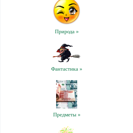
Природа »
Фантастика »
Предметы »