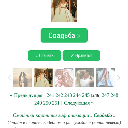
Свадьба »
↓ Скачать
✔ Нравится
« Предыдущая
241
242
243
244
245
247
248
|
[
246
]
249
250
251
Следующая »
|
Смайлики картинки гиф анимации
Свадьба
»
»
Стоит в платье свадебном и рассуждает (война невест)