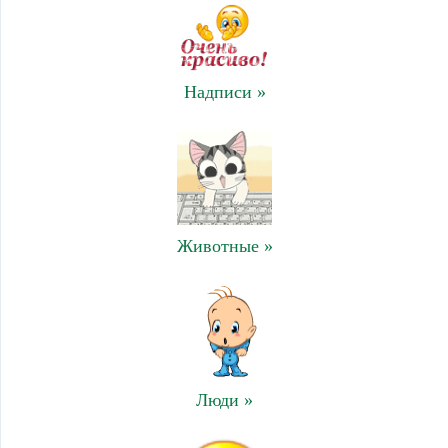
Надписи »
Животные »
Люди »