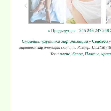
« Предыдущая
245
246
247
248
|
Смайлики картинки гиф анимации
Свадьба
»
»
картинки гиф анимации скачать. Размер: 150x150 / 36
плечо
белое
Платье
крас
Теги:
,
,
,