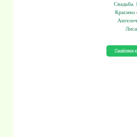
Свадьба.
Красиво 
Ангелоч
Лиса
Смайлики к