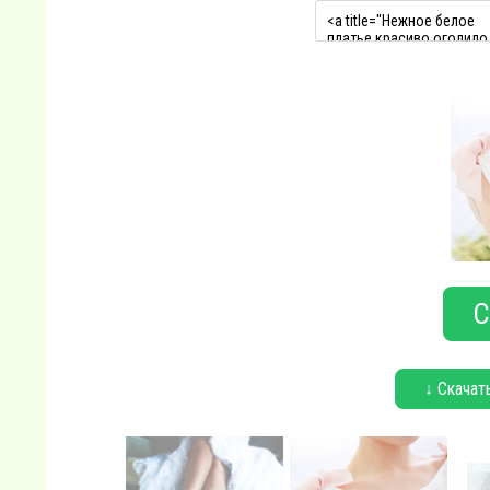
С
↓ Скачат