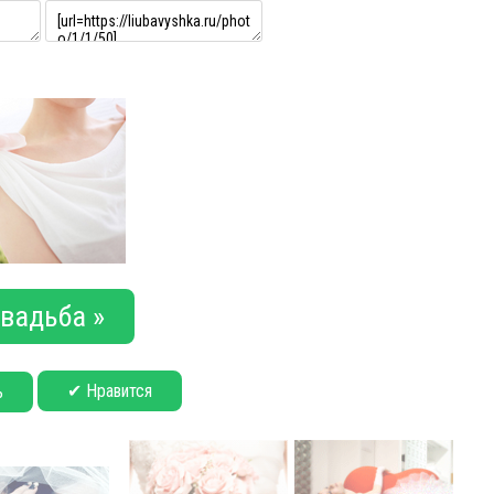
вадьба »
✔ Нравится
ь