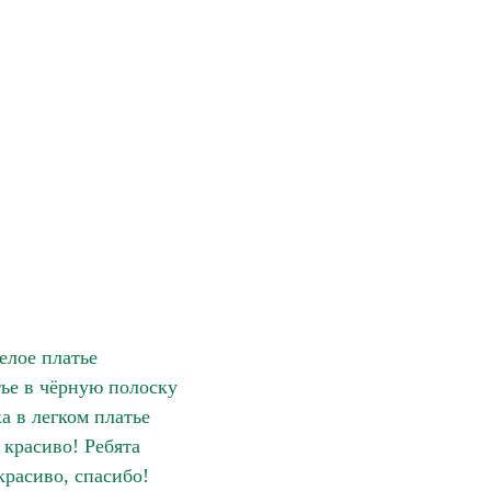
елое платье
тье в чёрную полоску
а в легком платье
 красиво! Ребята
красиво, спасибо!