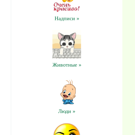
Надписи »
Животные »
Люди »