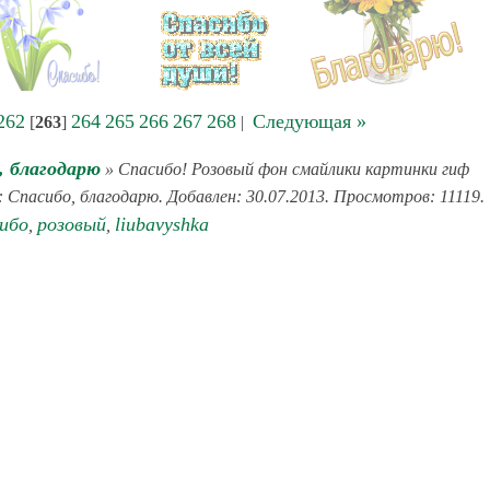
262
264
265
266
267
268
Следующая »
[
263
]
|
, благодарю
» Спасибо! Розовый фон смайлики картинки гиф
: Спасибо, благодарю. Добавлен: 30.07.2013. Просмотров: 11119.
ибо
розовый
liubavyshka
,
,