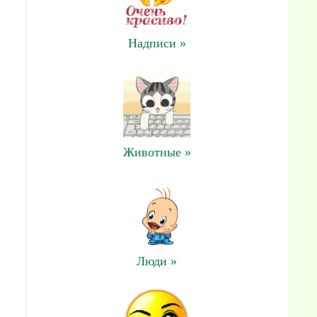
Надписи »
Животные »
Люди »