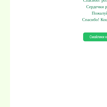
Спасибо! ро
Сердечки р
Пожалуй
Спасибо! Кош
Смайлики к