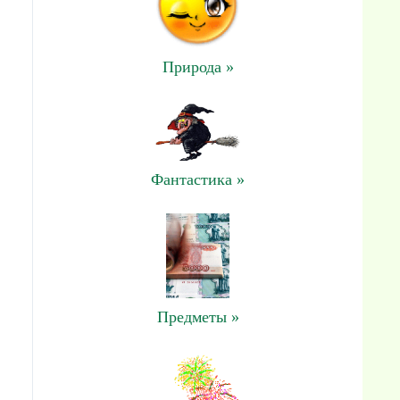
Природа »
Фантастика »
Предметы »