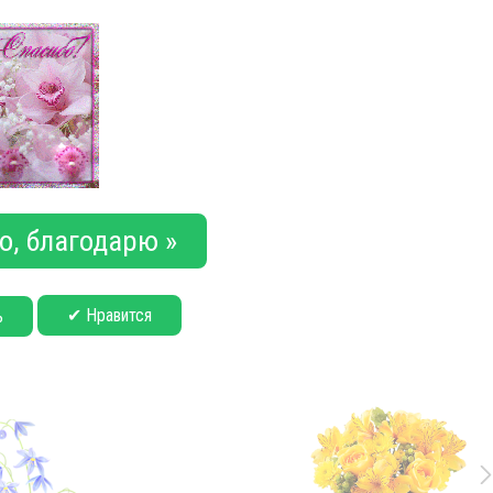
о, благодарю »
✔ Нравится
ь