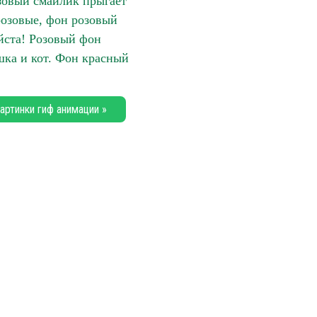
зовый смайлик прыгает
озовые, фон розовый
ста! Розовый фон
ка и кот. Фон красный
артинки гиф анимации »