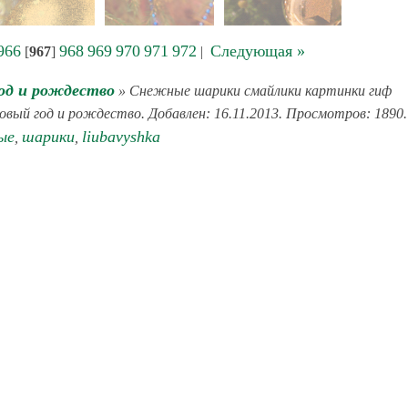
966
968
969
970
971
972
Следующая »
[
967
]
|
од и рождество
» Снежные шарики смайлики картинки гиф
Новый год и рождество. Добавлен: 16.11.2013. Просмотров: 1890.
ые
шарики
liubavyshka
,
,