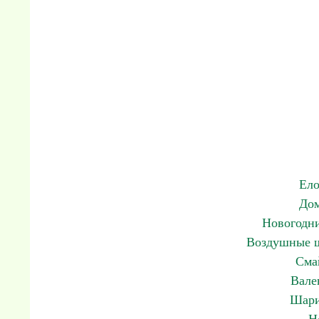
Ело
До
Новогодн
Воздушные ш
Сма
Вале
Шари