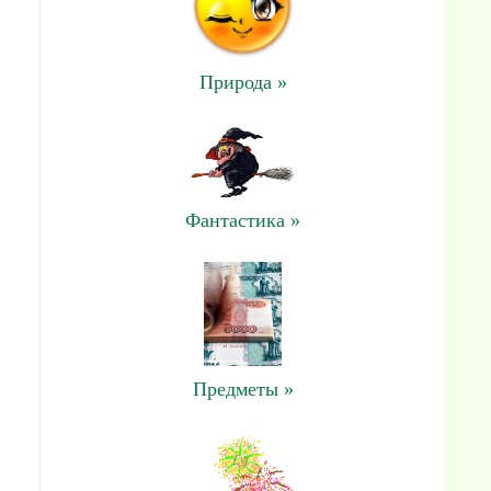
Природа »
Фантастика »
Предметы »