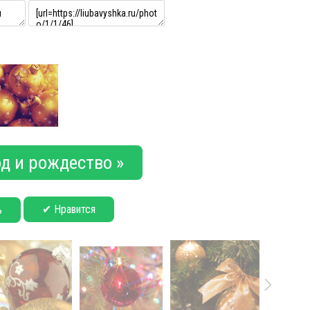
д и рождество »
✔ Нравится
ь