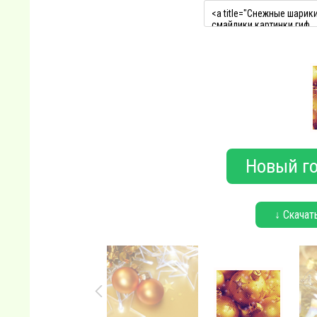
Новый го
↓ Скачат