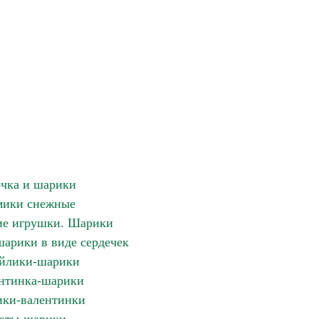
чка и шарики
мики снежные
ие игрушки. Шарики
арики в виде сердечек
йлики-шарики
нтинка-шарики
ки-валентинки