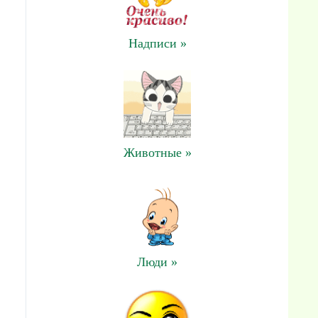
Надписи »
Животные »
Люди »