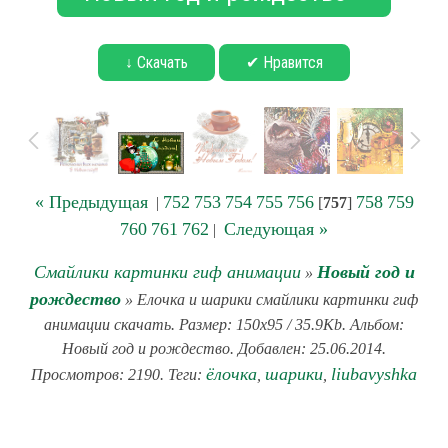
↓ Скачать
✔ Нравится
« Предыдущая
752
753
754
755
756
758
759
|
[
757
]
760
761
762
Следующая »
|
Смайлики картинки гиф анимации
Новый год и
»
рождество
» Елочка и шарики смайлики картинки гиф
анимации скачать. Размер: 150x95 / 35.9Kb. Альбом:
Новый год и рождество. Добавлен: 25.06.2014.
ёлочка
шарики
liubavyshka
Просмотров: 2190. Теги:
,
,