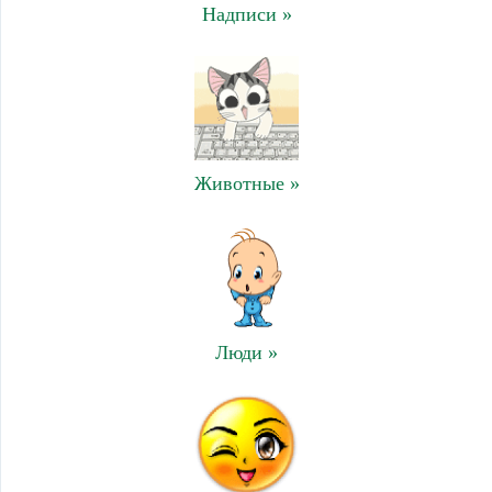
Надписи »
Животные »
Люди »