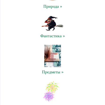
Природа »
Фантастика »
Предметы »