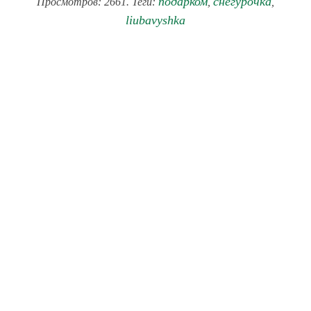
подарком
снегурочка
Просмотров: 2661. Теги:
,
,
liubavyshka