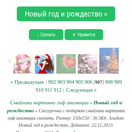
Новый год и рождество »
↓ Скачать
✔ Нравится
« Предыдущая
902
903
904
905
906
908
909
|
[
907
]
910
911
912
Следующая »
|
Смайлики картинки гиф анимации
Новый год и
»
рождество
» Снегурочка с подарком смайлики картинки
гиф анимации скачать. Размер: 150x150 / 36.5Kb. Альбом:
Новый год и рождество. Добавлен: 22.11.2013.