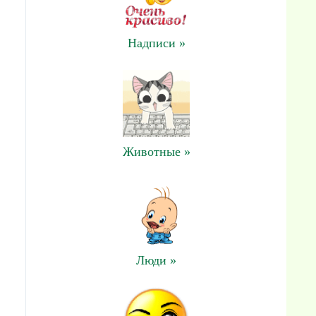
Надписи »
Животные »
Люди »