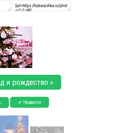
д и рождество »
✔ Нравится
ь