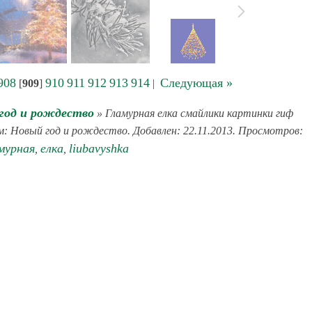
908
910
911
912
913
914
Следующая »
[
909
]
|
год и рождество
» Гламурная елка смайлики картинки гиф
ом: Новый год и рождество. Добавлен: 22.11.2013. Просмотров:
мурная
елка
liubavyshka
,
,