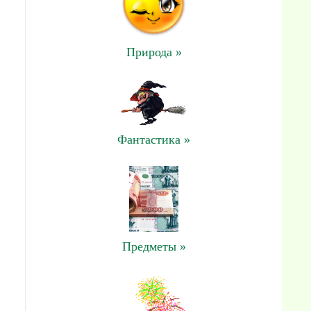
Природа »
Фантастика »
Предметы »