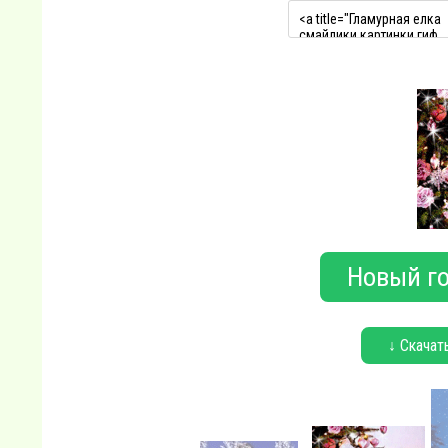
Новый го
↓ Скачат