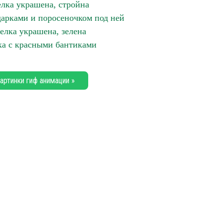
елка украшена, стройна
дарками и поросеночком под ней
елка украшена, зелена
ка с красными бантиками
артинки гиф анимации »