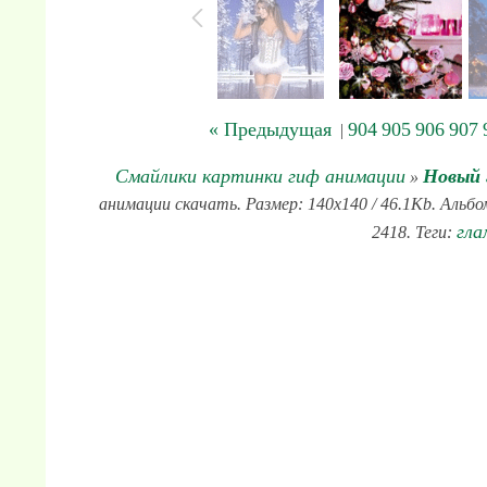
« Предыдущая
904
905
906
907
|
Смайлики картинки гиф анимации
Новый 
»
анимации скачать. Размер: 140x140 / 46.1Kb. Альб
гла
2418. Теги: