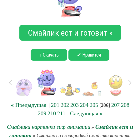
Смайлик ест и готовит »
↓ Скачать
✔ Нравится
« Предыдущая
201
202
203
204
205
207
208
|
[
206
]
209
210
211
Следующая »
|
Смайлики картинки гиф анимации
Смайлик ест и
»
готовит
» Смайлик со сковородкой смайлики картинки