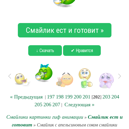
Смайлик ест и готовит »
↓ Скачать
✔ Нравится
« Предыдущая
197
198
199
200
201
203
204
|
[
202
]
205
206
207
Следующая »
|
Смайлики картинки гиф анимации
Смайлик ест и
»
готовит
» Смайлик с апельсиновым соком смайлики