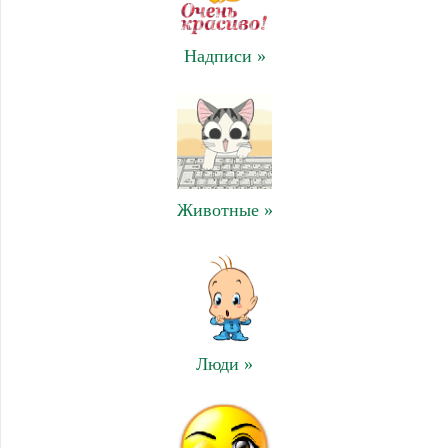
Надписи »
Животные »
Люди »