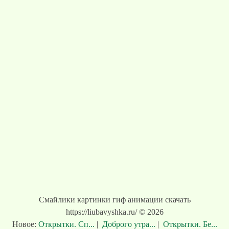
Смайлики картинки гиф анимации скачать
https://liubavyshka.ru/ © 2026
Новое:
Открытки. Сп...
|
Доброго утра...
|
Открытки. Бе...