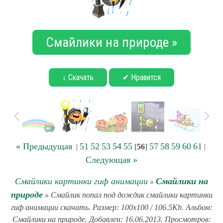
Смайлики на природе »
↓ Скачать
✔ Нравится
« Предыдущая
51
52
53
54
55
57
58
59
60
61
|
[
56
]
|
Следующая »
Смайлики картинки гиф анимации
Смайлики на
»
природе
» Смайлик попал под дождик смайлики картинки
гиф анимации скачать. Размер: 100x100 / 106.5Kb. Альбом:
Смайлики на природе. Добавлен: 16.06.2013. Просмотров: