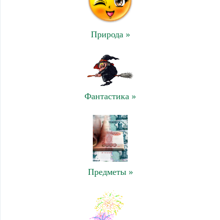
Природа »
Фантастика »
Предметы »