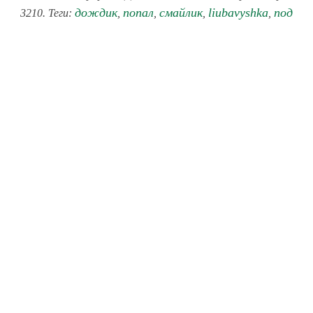
дождик
попал
смайлик
liubavyshka
под
3210. Теги:
,
,
,
,