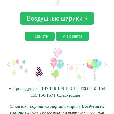
Воздушные шарики »
↓ Скачать
✔ Нравится
« Предыдущая
147
148
149
150
151
153
154
|
[
152
]
155
156
157
Следующая »
|
Смайлики картинки гиф анимации
Воздушные
»
шарики
» Шары полосатые смайлики картинки гиф