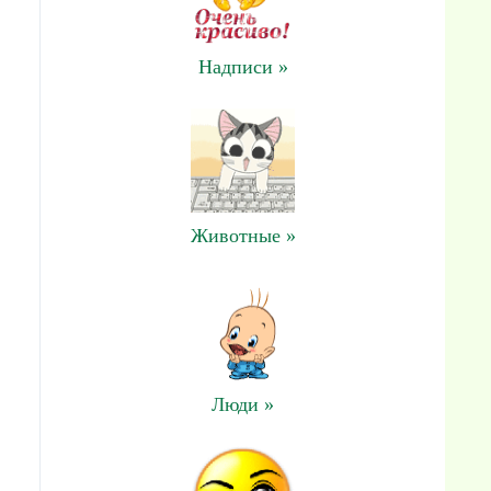
Надписи »
Животные »
Люди »