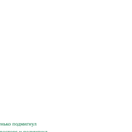
нько подмигнул
восторг и подмигнул