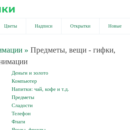
ики
Цветы
Надписи
Открытки
Новые
имации
»
Предметы, вещи - гифки,
нимации
Деньги и золото
Компьютер
Напитки: чай, кофе и т.д.
Предметы
Сладости
Телефон
Флаги
Ягоды, фрукты