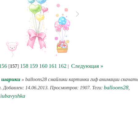
156
158
159
160
161
162
Следующая »
[
157
]
|
 шарики
» balloons28 смайлики картинки гиф анимации скачать
balloons28
. Добавлен: 14.06.2013. Просмотров: 1907. Теги:
,
liubavyshka