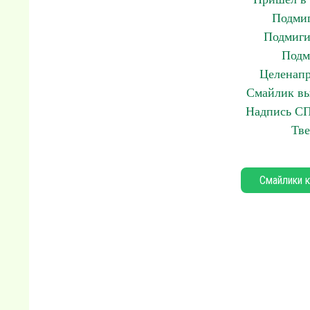
Подмиг
Подмиги
Подм
Целенапр
Смайлик вы
Надпись С
Тве
Смайлики к