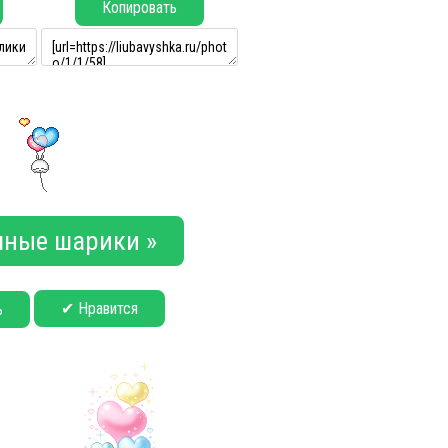
Копировать
ные шарики »
✔ Нравится
ь