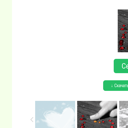
С
↓ Скачат