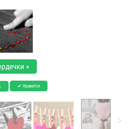
ердечки »
✔ Нравится
ь