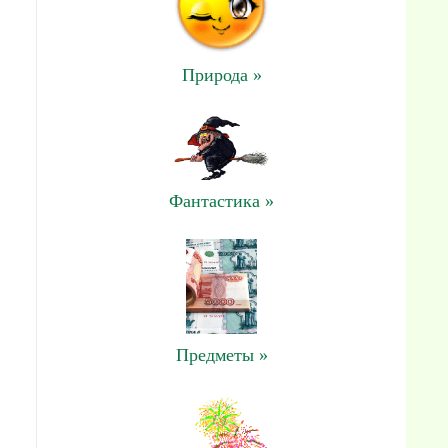
Природа »
Фантастика »
Предметы »