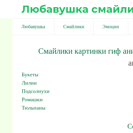
Любавушка смайл
Любавушка
Смайлики
Эмоции
Смайлики картинки гиф ан
а
Букеты
Лилии
Подсолнухи
Ромашки
Тюльпаны
С