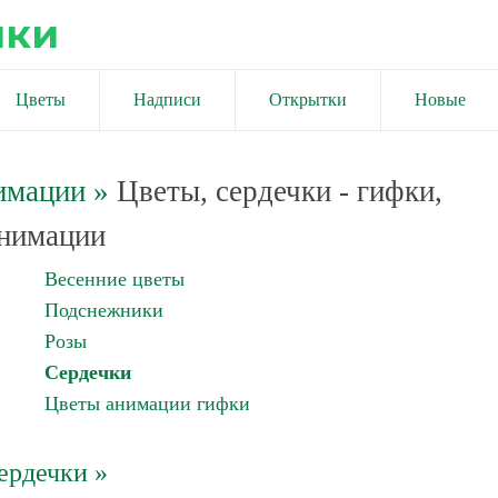
ики
Цветы
Надписи
Открытки
Новые
имации
»
Цветы, сердечки - гифки,
нимации
Весенние цветы
Подснежники
Розы
Сердечки
Цветы анимации гифки
ердечки »