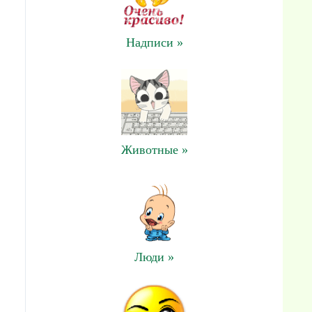
Надписи »
Животные »
Люди »