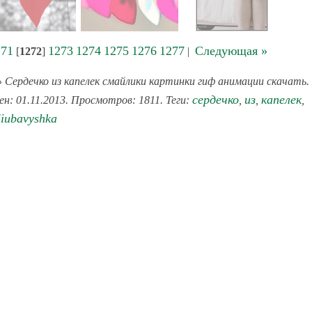
271
1273
1274
1275
1276
1277
Следующая »
[
1272
]
|
 Сердечко из капелек смайлики картинки гиф анимации скачать.
сердечко
из
капелек
ен: 01.11.2013. Просмотров: 1811. Теги:
,
,
,
liubavyshka