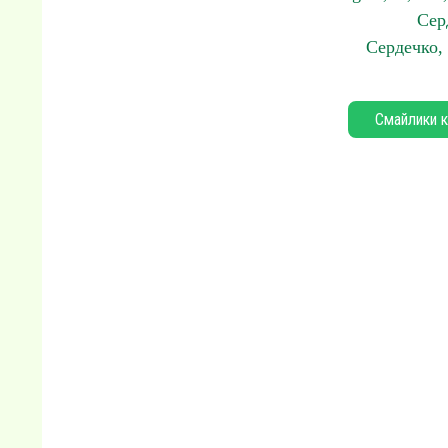
Сер
Сердечко,
Смайлики к