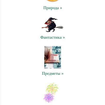
Природа »
Фантастика »
Предметы »