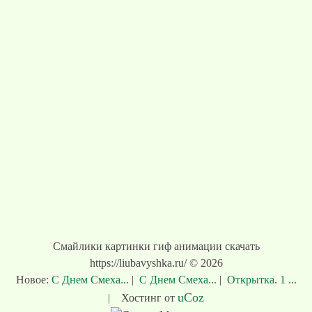
Смайлики картинки гиф анимации скачать
https://liubavyshka.ru/ © 2026
Новое:
С Днем Смеха...
|
С Днем Смеха...
|
Открытка. 1 ...
uCoz
|
Хостинг от