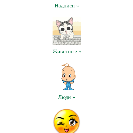
Надписи »
Животные »
Люди »