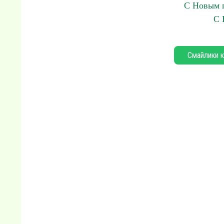
С Новым г
С 
Смайлики к