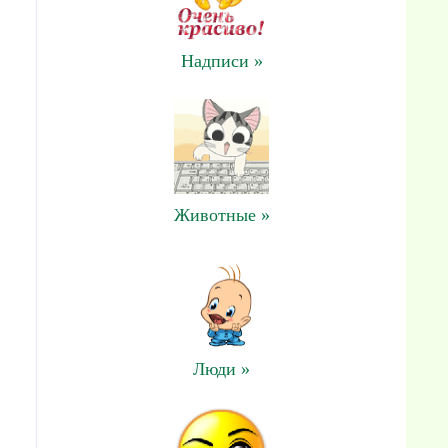
Надписи »
Животные »
Люди »