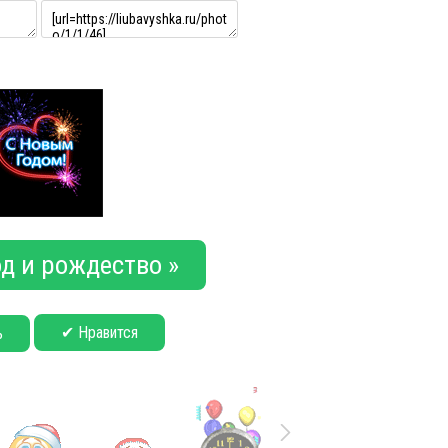
д и рождество »
✔ Нравится
ь