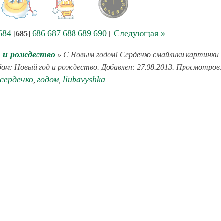
684
686
687
688
689
690
Следующая »
[
685
]
|
д и рождество
» С Новым годом! Сердечко смайлики картинки
ьбом: Новый год и рождество. Добавлен: 27.08.2013. Просмотров
сердечко
годом
liubavyshka
,
,