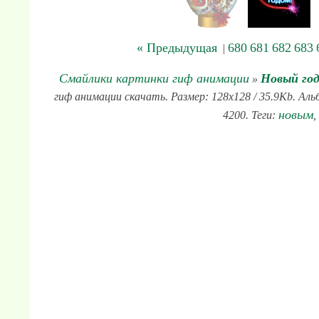
« Предыдущая
680
681
682
683
|
Смайлики картинки гиф анимации
Новый го
»
гиф анимации скачать. Размер: 128x128 / 35.9Kb. Ал
новым
4200. Теги:
,