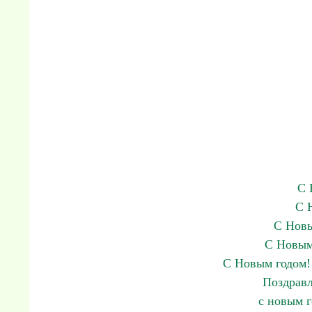
С 
С 
С Новы
С Новым
С Новым годом! 
Поздравл
с новым 