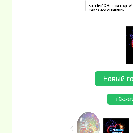
Новый го
↓ Скачат