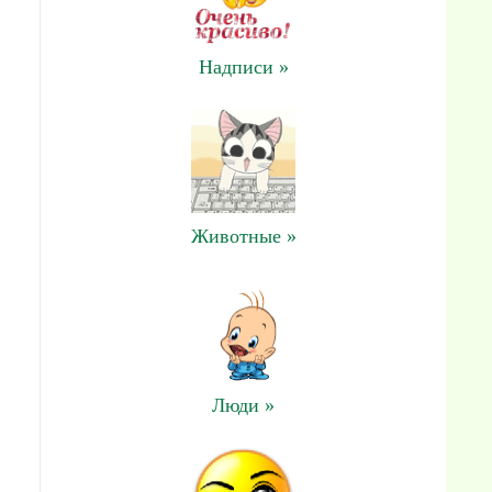
Надписи »
Животные »
Люди »