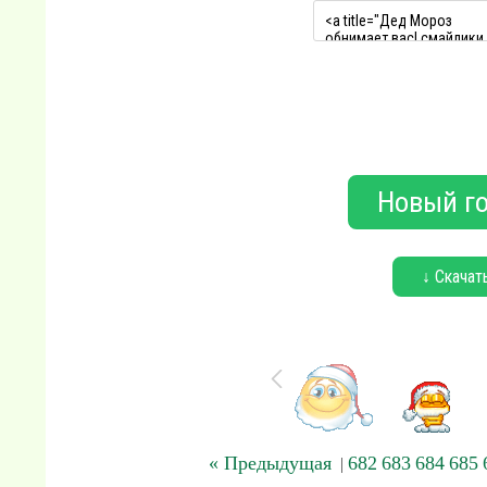
Новый го
↓ Скачат
« Предыдущая
682
683
684
685
|