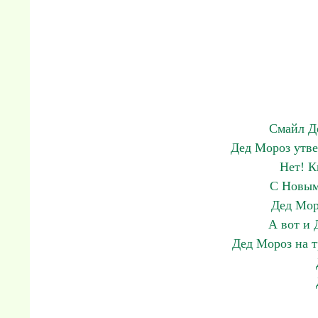
Смайл Д
Дед Мороз утве
Нет! К
С Новым
Дед Мор
А вот и 
Дед Мороз на т