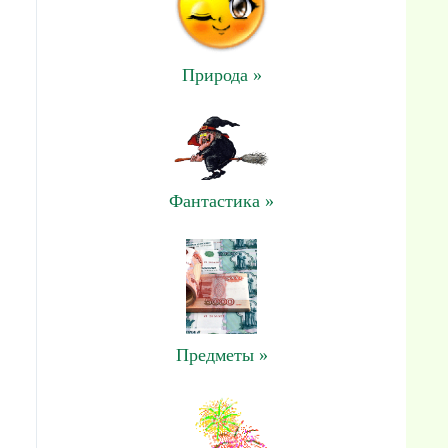
Природа »
Фантастика »
Предметы »