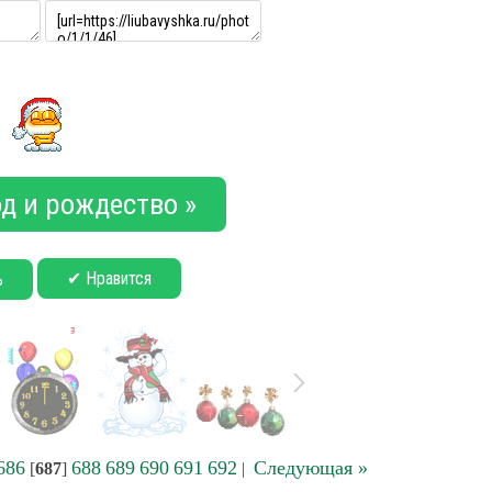
д и рождество »
✔ Нравится
ь
686
688
689
690
691
692
Следующая »
[
687
]
|