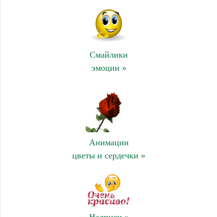
Смайлики
эмоции »
Анимации
цветы и сердечки »
Надписи »