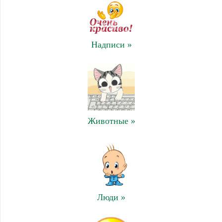
Надписи »
Животные »
Люди »