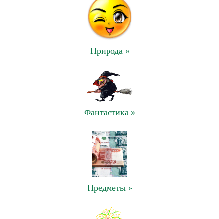
Природа »
Фантастика »
Предметы »