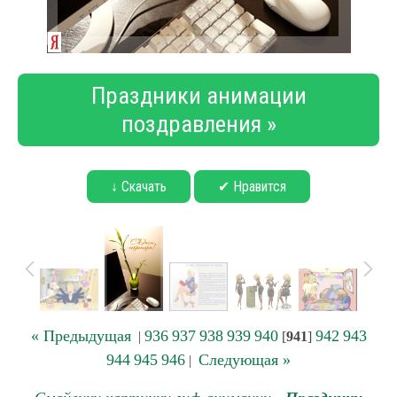
Праздники анимации
поздравления »
↓ Скачать
✔ Нравится
« Предыдущая
936
937
938
939
940
942
943
|
[
941
]
944
945
946
Следующая »
|