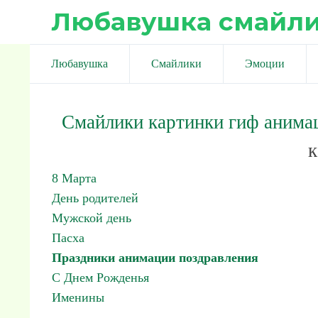
Любавушка смайл
Любавушка
Смайлики
Эмоции
Смайлики картинки гиф анима
к
8 Марта
День родителей
Мужской день
Пасха
Праздники анимации поздравления
С Днем Рожденья
Именины