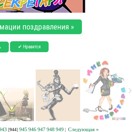
мации поздравления »
✔ Нравится
ь
943
945
946
947
948
949
Следующая »
[
944
]
|