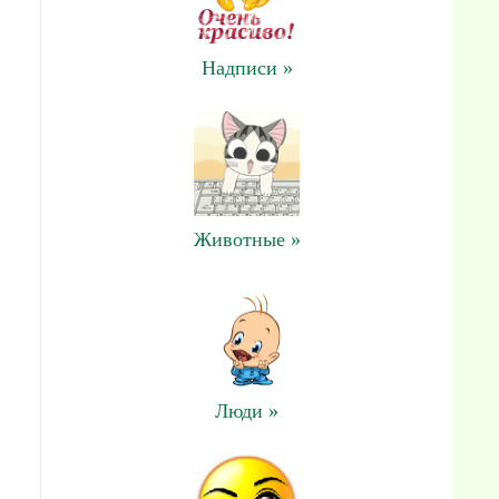
Надписи »
Животные »
Люди »