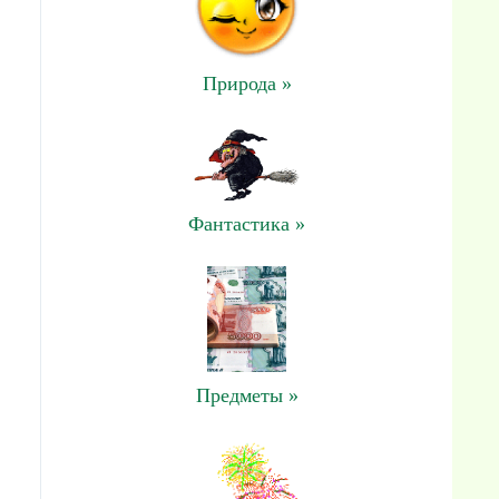
Природа »
Фантастика »
Предметы »