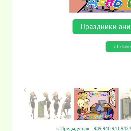
Праздники ани
↓ Скачат
« Предыдущая
939
940
941
942
|