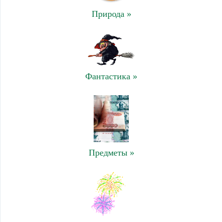
Природа »
Фантастика »
Предметы »