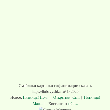
Смайлики картинки гиф анимации скачать
https://liubavyshka.ru/ © 2026
Новое:
Пятница! Пол...
|
Открытки. Сп...
|
Пятница!
uCoz
Мал...
|
Хостинг от