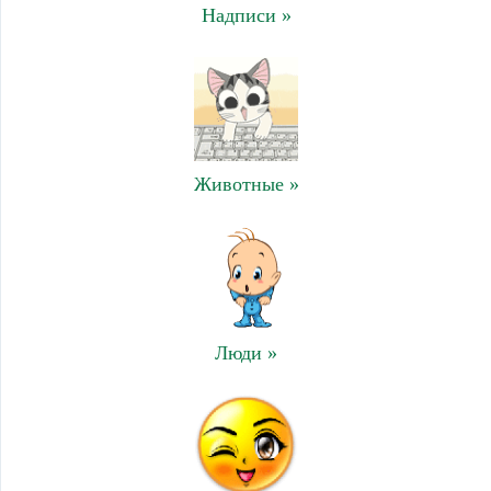
Надписи »
Животные »
Люди »