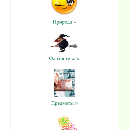
Природа »
Фантастика »
Предметы »