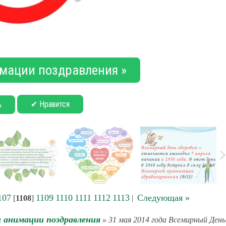
мации поздравления »
✔ Нравится
ь
107
1109
1110
1111
1112
1113
Следующая »
[
1108
]
|
 анимации поздравления
» 31 мая 2014 года Всемирный День