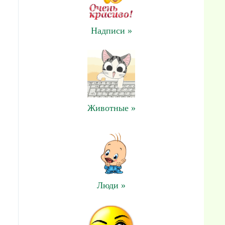
Надписи »
Животные »
Люди »