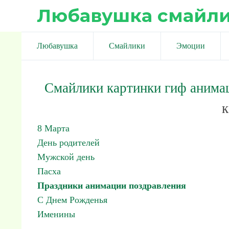
Любавушка смайл
Любавушка
Смайлики
Эмоции
Смайлики картинки гиф анима
к
8 Марта
День родителей
Мужской день
Пасха
Праздники анимации поздравления
С Днем Рожденья
Именины