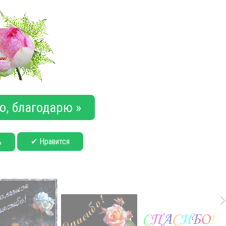
о, благодарю »
✔ Нравится
ь