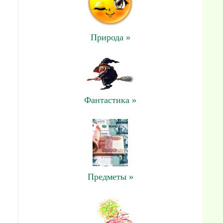
Природа »
Фантастика »
Предметы »