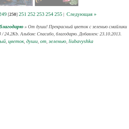
249
251
252
253
254
255
Следующая »
[
250
]
|
 благодарю
» От души! Прекрасный цветок с зеленью смайлики
/ 24.2Kb. Альбом: Спасибо, благодарю. Добавлен: 23.10.2013.
ный
цветок
души
от
зеленью
liubavyshka
,
,
,
,
,