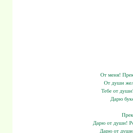
От меня! Прек
От души же
Тебе от души
Дарю бук
Прек
Дарю от души! Р
Дарю от души!