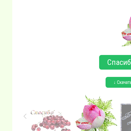
Спасиб
↓ Скачат