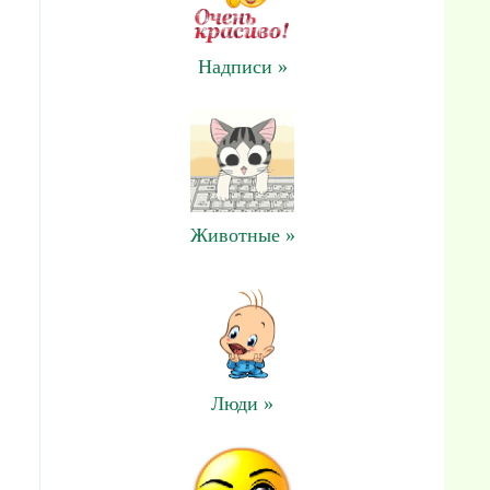
Надписи »
Животные »
Люди »