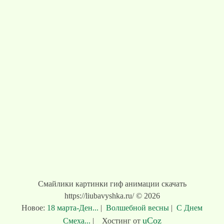
Смайлики картинки гиф анимации скачать
https://liubavyshka.ru/ © 2026
Новое:
18 марта-Ден...
|
Волшебной весны
|
С Днем
uCoz
Смеха...
|
Хостинг от