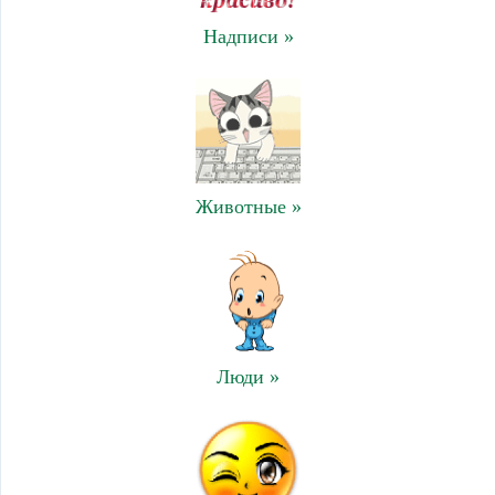
Надписи »
Животные »
Люди »