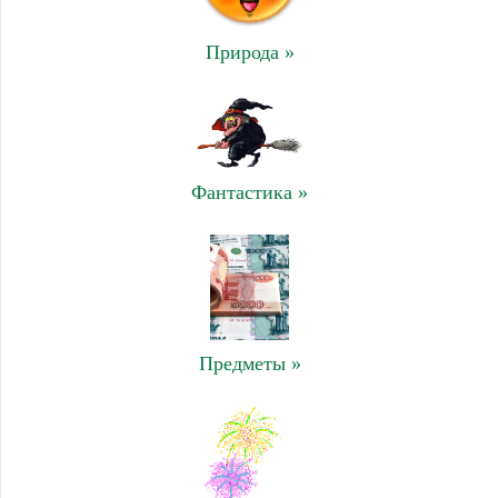
Природа »
Фантастика »
Предметы »