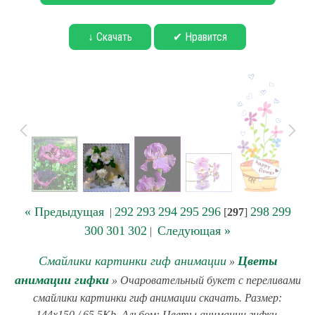
↓ Скачать
✔ Нравится
« Предыдущая
292
293
294
295
296
298
299
|
[
297
]
300
301
302
Следующая »
|
Смайлики картинки гиф анимации
Цветы
»
анимации гифки
» Очаровательный букет с переливами
смайлики картинки гиф анимации скачать. Размер:
144x150 / 65.5Kb. Альбом: Цветы анимации гифки.