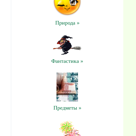
Природа »
Фантастика »
Предметы »