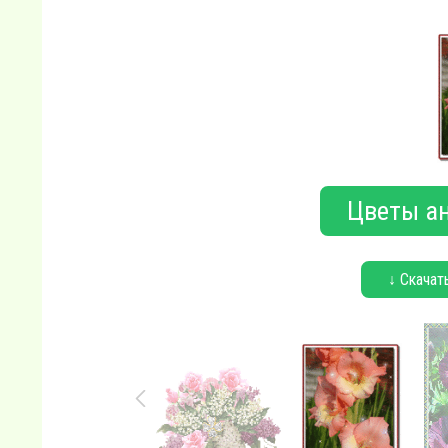
Цветы а
↓ Скачат