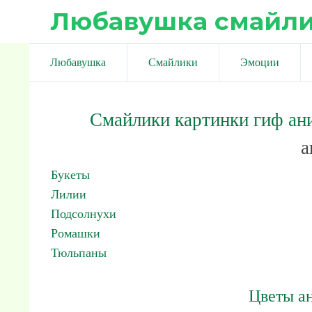
Любавушка смайл
Любавушка
Смайлики
Эмоции
Смайлики картинки гиф ан
а
Букеты
Лилии
Подсолнухи
Ромашки
Тюльпаны
Цветы а