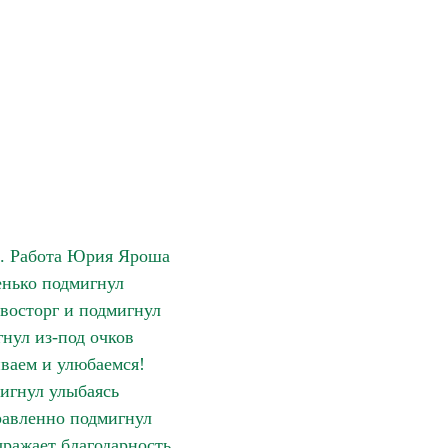
. Работа Юрия Яроша
нько подмигнул
восторг и подмигнул
нул из-под очков
ваем и улюбаемся!
игнул улыбаясь
авленно подмигнул
ражает благодарность