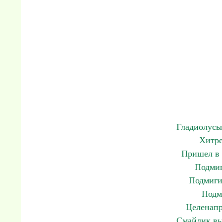
Гладиолусы
Хитре
Пришел в 
Подмиг
Подмиги
Подм
Целенапр
Смайлик вы