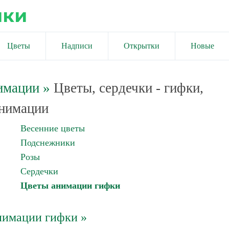
ики
Цветы
Надписи
Открытки
Новые
имации
»
Цветы, сердечки - гифки,
нимации
Весенние цветы
Подснежники
Розы
Сердечки
Цветы анимации гифки
нимации гифки »