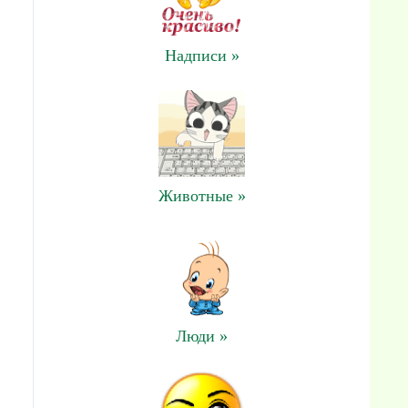
Надписи »
Животные »
Люди »