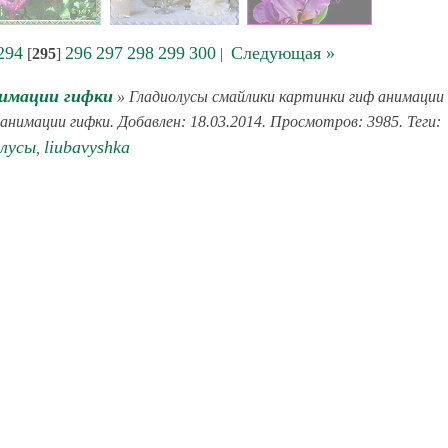
294
296
297
298
299
300
Следующая »
[
295
]
|
имации гифки
» Гладиолусы смайлики картинки гиф анимации
анимации гифки. Добавлен: 18.03.2014. Просмотров: 3985. Теги:
олусы
liubavyshka
,