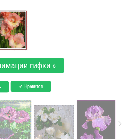
нимации гифки »
✔ Нравится
ь