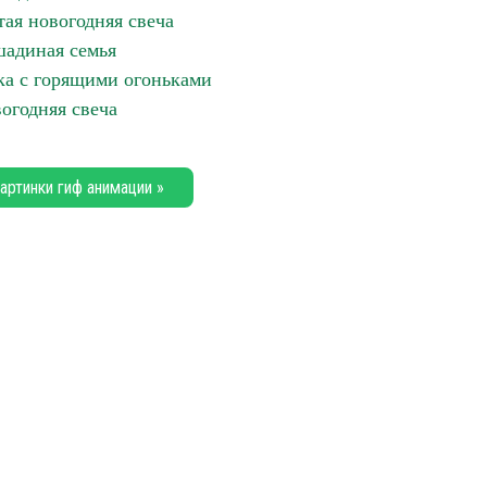
тая новогодняя свеча
адиная семья
ка с горящими огоньками
огодняя свеча
артинки гиф анимации »