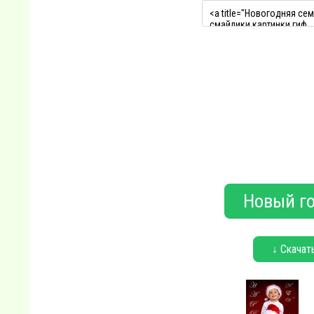
Новый го
↓ Скачат