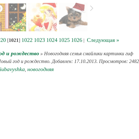
020
1022
1023
1024
1025
1026
Следующая »
[
1021
]
|
од и рождество
» Новогодняя семья смайлики картинки гиф
Новый год и рождество. Добавлен: 17.10.2013. Просмотров: 2482
liubavyshka
новогодняя
,