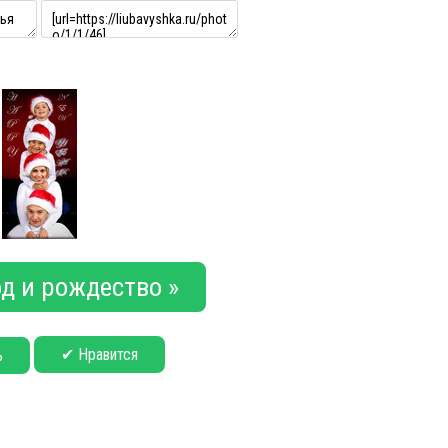
д и рождество »
✔ Нравится
ь