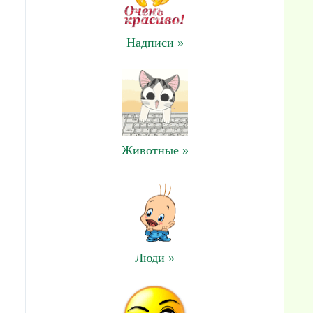
Надписи »
Животные »
Люди »