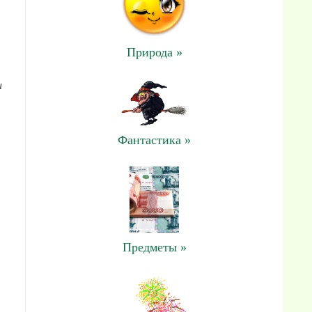
Природа »
и
Фантастика »
Предметы »