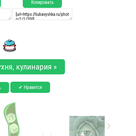
Копировать
хня, кулинария »
✔ Нравится
ь