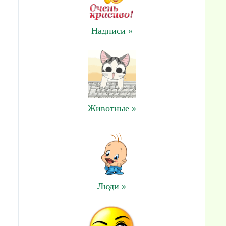
Надписи »
Животные »
Люди »