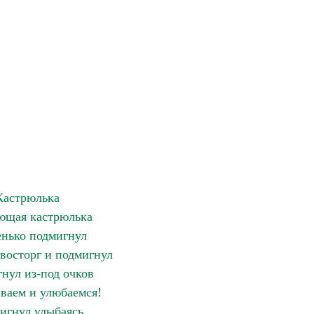
Кастрюлька
ющая кастрюлька
нько подмигнул
восторг и подмигнул
нул из-под очков
ваем и улюбаемся!
игнул улыбаясь