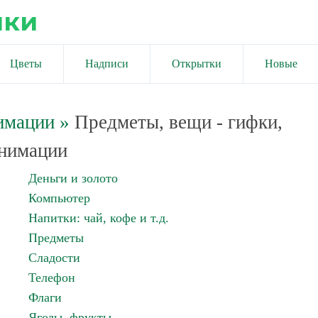
ики
Цветы
Надписи
Открытки
Новые
имации
»
Предметы, вещи - гифки,
нимации
Деньги и золото
Компьютер
Напитки: чай, кофе и т.д.
Предметы
Сладости
Телефон
Флаги
Ягоды, фрукты