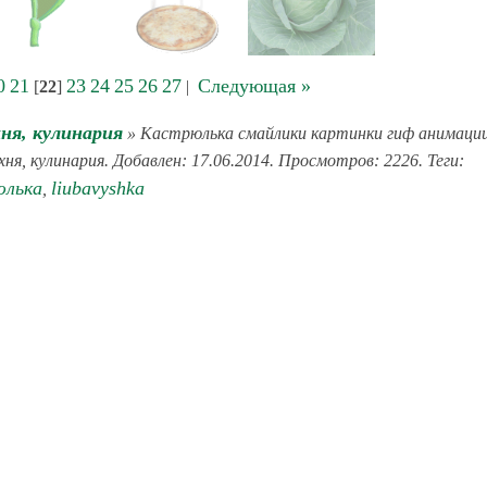
0
21
23
24
25
26
27
Следующая »
[
22
]
|
ня, кулинария
» Кастрюлька смайлики картинки гиф анимаци
хня, кулинария. Добавлен: 17.06.2014. Просмотров: 2226. Теги:
юлька
liubavyshka
,