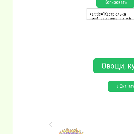
Копировать
Овощи, ку
↓ Скачат