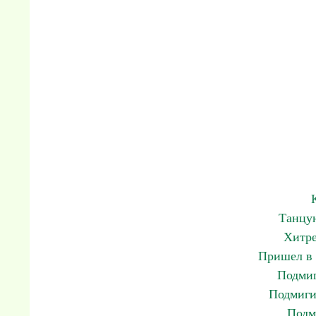
Танцу
Хитре
Пришел в 
Подмиг
Подмиги
Подм