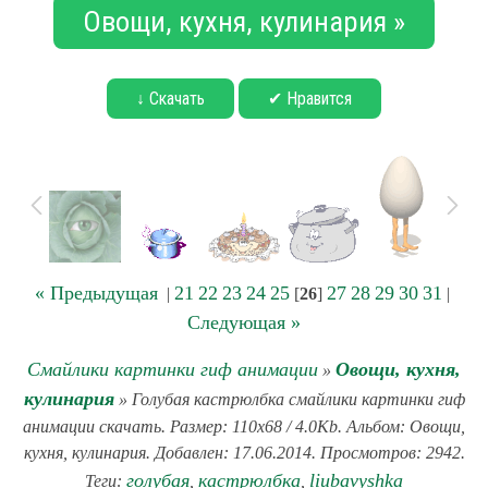
Овощи, кухня, кулинария »
↓ Скачать
✔ Нравится
« Предыдущая
21
22
23
24
25
27
28
29
30
31
|
[
26
]
|
Следующая »
Смайлики картинки гиф анимации
Овощи, кухня,
»
кулинария
» Голубая кастрюлбка смайлики картинки гиф
анимации скачать. Размер: 110x68 / 4.0Kb. Альбом: Овощи,
кухня, кулинария. Добавлен: 17.06.2014. Просмотров: 2942.
голубая
кастрюлбка
liubavyshka
Теги:
,
,