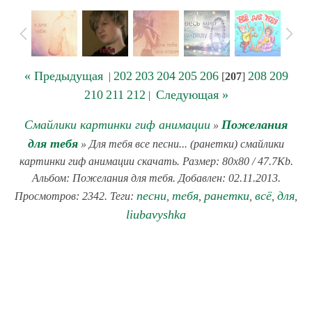
« Предыдущая
202
203
204
205
206
208
209
|
[
207
]
210
211
212
Следующая »
|
Смайлики картинки гиф анимации
Пожелания
»
для тебя
» Для тебя все песни... (ранетки) смайлики
картинки гиф анимации скачать. Размер: 80x80 / 47.7Kb.
Альбом: Пожелания для тебя. Добавлен: 02.11.2013.
песни
тебя
ранетки
всё
для
Просмотров: 2342. Теги:
,
,
,
,
,
liubavyshka