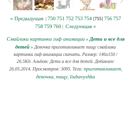
« Предыдущая
750
751
752
753
754
756
757
|
[
755
]
758
759
760
Следующая »
|
Смайлики картинки гиф анимации
Дети и все для
»
детей
» Девочка приготавливает пищу смайлики
картинки гиф анимации скачать. Размер: 146x150 /
26.5Kb. Альбом: Дети и все для детей. Добавлен:
приготавливает
26.05.2014. Просмотров: 3095. Теги:
,
девочка
пищу
liubavyshka
,
,