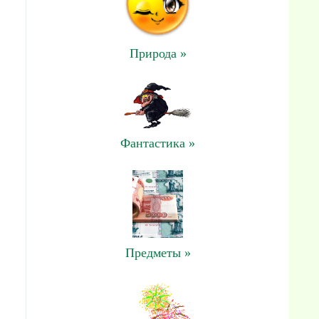
Природа »
Фантастика »
Предметы »