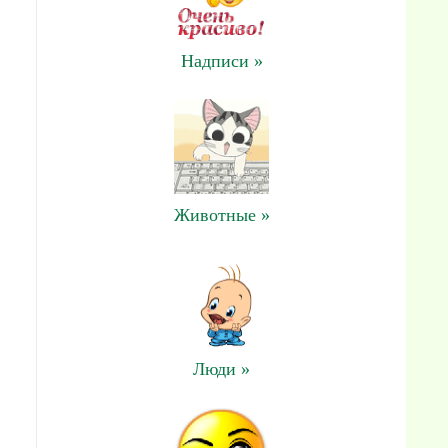
Надписи »
Животные »
Люди »