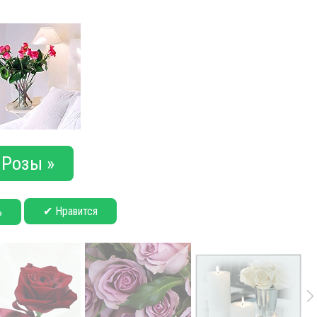
Розы »
✔ Нравится
ь