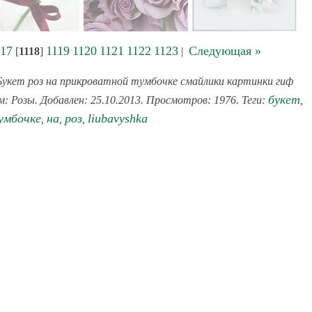
117
1119
1120
1121
1122
1123
Следующая »
[
1118
]
|
Букет роз на прикроватной тумбочке смайлики картинки гиф
букет
м: Розы. Добавлен: 25.10.2013. Просмотров: 1976. Теги:
,
умбочке
на
роз
liubavyshka
,
,
,