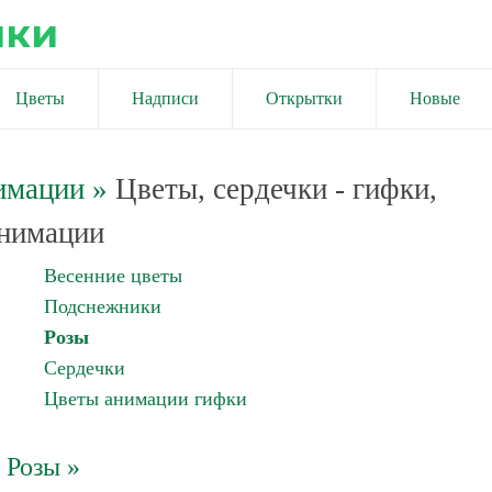
ики
Цветы
Надписи
Открытки
Новые
имации
»
Цветы, сердечки - гифки,
нимации
Весенние цветы
Подснежники
Розы
Сердечки
Цветы анимации гифки
Розы »