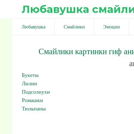
Любавушка смайл
Любавушка
Смайлики
Эмоции
Смайлики картинки гиф ан
а
Букеты
Лилии
Подсолнухи
Ромашки
Тюльпаны