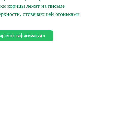
чки корицы лежат на письме
верхности, отсвечающей огоньками
артинки гиф анимации »